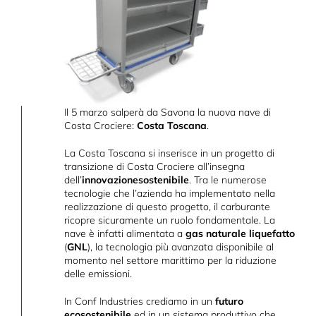
Il 5 marzo salperà da Savona la nuova nave di
Costa Crociere:
Costa Toscana
.
La Costa Toscana si inserisce in un progetto di
transizione di Costa Crociere all’insegna
dell’
innovazione
sostenibile
. Tra le numerose
tecnologie che l’azienda ha implementato nella
realizzazione di questo progetto, il carburante
ricopre sicuramente un ruolo fondamentale. La
nave è infatti alimentata a
gas naturale liquefatto
(
GNL
), la tecnologia più avanzata disponibile al
momento nel settore marittimo per la riduzione
delle emissioni.
In Conf Industries crediamo in un
futuro
ecosostenibile
ed in un sistema produttivo che