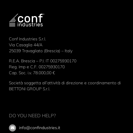
Conf Industries S.r.l.
Via Casaglia 44/A
25039 Travagliato (Brescia) – Italy
R.E.A. Brescia – P.I. IT 00275930170
Reg. Imp e C.F. 00275930170
Cap. Soc. i.v. 78.000,00 €
Società soggetta all’attività di direzione e coordinamento di
BETTONI GROUP S.r.l.
DO YOU NEED HELP?
info@confindustries.it