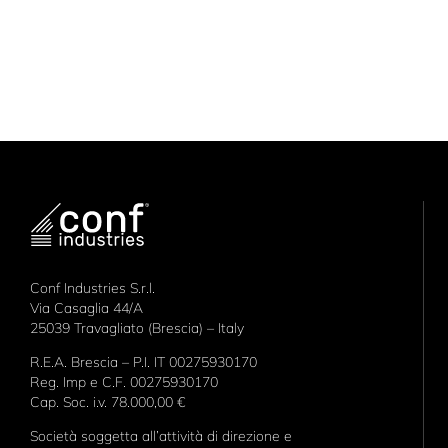
Conf Industries S.r.l.
Via Casaglia 44/A
25039 Travagliato (Brescia) – Italy
R.E.A. Brescia – P.I. IT 00275930170
Reg. Imp e C.F. 00275930170
Cap. Soc. i.v. 78.000,00 €
Società soggetta all’attività di direzione e