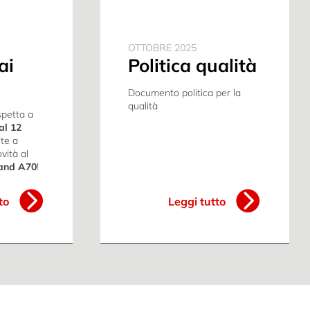
OTTOBRE 2025
ai
Politica qualità
Documento politica per la
qualità
spetta a
al 12
ite a
vità al
tand A70
!
to
Leggi tutto