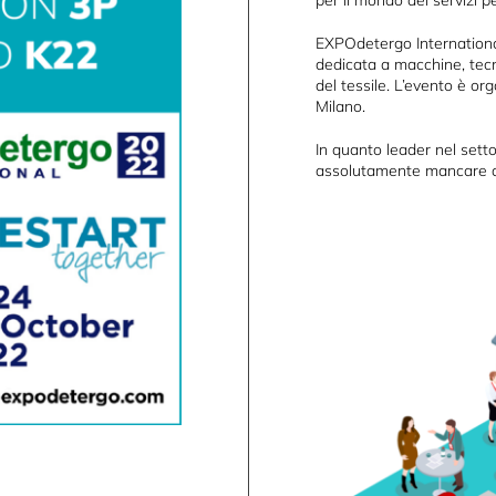
per il mondo dei servizi pe
EXPOdetergo Internationa
dedicata a macchine, tecnol
del tessile. L’evento è o
Milano.
In quanto leader nel setto
assolutamente mancare 