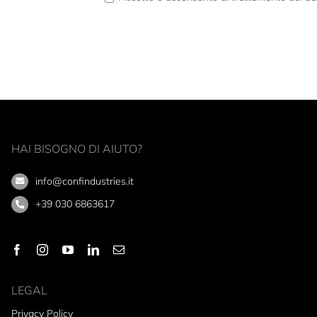
HAI BISOGNO DI AIUTO?
info@confindustries.it
+39 030 6863617
LEGAL
Privacy Policy