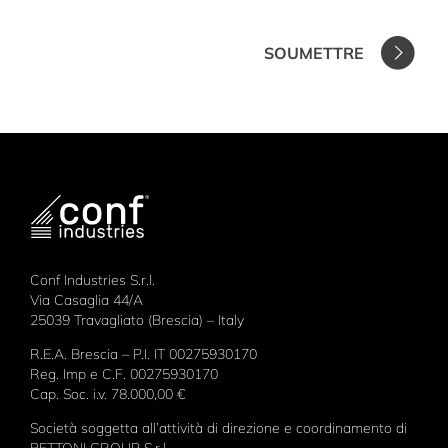
SOUMETTRE
Conf Industries S.r.l.
Via Casaglia 44/A
25039 Travagliato (Brescia) – Italy
R.E.A. Brescia – P.I. IT 00275930170
Reg. Imp e C.F. 00275930170
Cap. Soc. i.v. 78.000,00 €
Società soggetta all’attività di direzione e coordinamento di
BETTONI GROUP S.r.l.