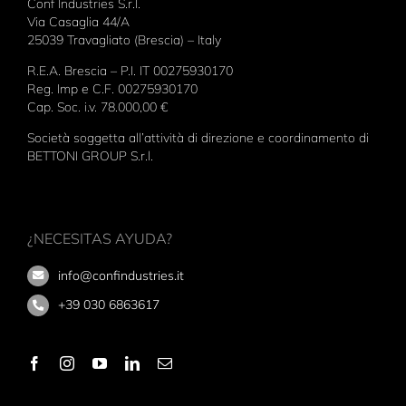
Conf Industries S.r.l.
Via Casaglia 44/A
25039 Travagliato (Brescia) – Italy
R.E.A. Brescia – P.I. IT 00275930170
Reg. Imp e C.F. 00275930170
Cap. Soc. i.v. 78.000,00 €
Società soggetta all’attività di direzione e coordinamento di
BETTONI GROUP S.r.l.
¿NECESITAS AYUDA?
info@confindustries.it
+39 030 6863617